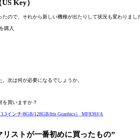
（US Key）
ったので、それから新しい機種が出たりして状況も変わりまし
ードを購入
た。次は何が必要になるでしょうか。
何を買いますか？
5/13.3インチ/8GB/128GB/Iris Graphics） MF839J/A
マリストが一番初めに買ったもの
”