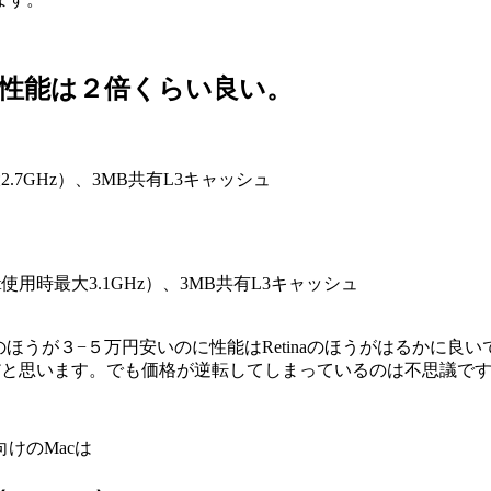
ぜか性能は２倍くらい良い。
用時最大2.7GHz）、3MB共有L3キャッシュ
 Boost使用時最大3.1GHz）、3MB共有L3キャッシュ
tinaのほうが３−５万円安いのに性能はRetinaのほうがはるか
のだと思います。でも価格が逆転してしまっているのは不思議で
けのMacは