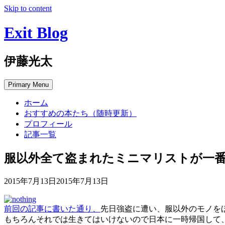
Skip to content
Exit Blog
伊藤光太
Primary Menu
ホーム
おすすめの本たち（随時更新）
プロフィール
記事一覧
服以外全て盗まれたミニマリストが一
2015年7月13日
2015年7月13日
前回の記事に書いた通り、
先日強盗に遭い、服以外のモノを
もちろんそれでは生きてはいけないので日本に一時帰国して