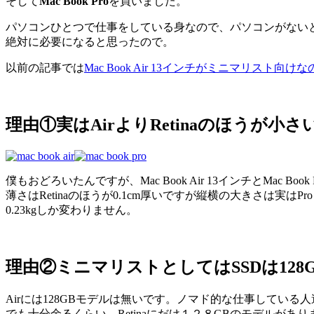
そして
Mac Book Pro
を買いました。
パソコンひとつで仕事をしている身なので、パソコンがない
絶対に必要になると思ったので。
以前の記事では
Mac Book Air 13インチがミニマリスト向
理由①実はAirよりRetinaのほうが小さ
僕もおどろいたんですが、Mac Book Air 13インチとMac Book 
薄さはRetinaのほうが0.1cm厚いですが縦横の大きさは実は
0.23kgしか変わりません。
理由②
ミニマリストとしてはSSDは128
Airには128GBモデルは無いです。ノマド的な仕事してい
でも十分余るくらい。Retinaにだけ１２８GBのモデルがあり