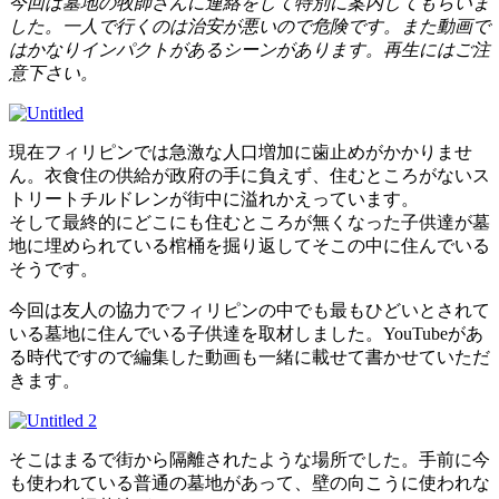
今回は墓地の牧師さんに連絡をして特別に案内してもらいま
した。一人で行くのは治安が悪いので危険です。また動画で
はかなりインパクトがあるシーンがあります。再生にはご注
意下さい。
現在フィリピンでは急激な人口増加に歯止めがかかりませ
ん。衣食住の供給が政府の手に負えず、住むところがないス
トリートチルドレンが街中に溢れかえっています。
そして最終的にどこにも住むところが無くなった子供達が墓
地に埋められている棺桶を掘り返してそこの中に住んでいる
そうです。
今回は友人の協力でフィリピンの中でも最もひどいとされて
いる墓地に住んでいる子供達を取材しました。YouTubeがあ
る時代ですので編集した動画も一緒に載せて書かせていただ
きます。
そこはまるで街から隔離されたような場所でした。手前に今
も使われている普通の墓地があって、壁の向こうに使われな