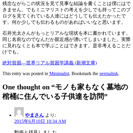
残念ながらこの状況を見て見事な結論を書くことは僕にはで
きません。でもミニマリストの考えを少しでも持ってこのブ
ログを見てくれている人達にはどうしても伝えたかったで
す。何か少しでも伝わるものがあればいいなと思います。
石井光太さんがもっとリアルな現状を本に書かれています。
同じ名前なのでなんだか親近感が湧いてしまいました。実際
に見れなくとも本で学ぶことはできます。是非考えることだ
けでも。
絶対貧困―世界リアル貧困学講義 (新潮文庫)
This entry was posted in
Minimalist
. Bookmark the
permalink
.
One thought on “
モノも家もなく墓地の
棺桶に住んでいる子供達を訪問
”
やまさん
より:
2015年6月10日 10:34 AM
動画と拝見しました。